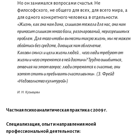
Но он занимался вопросами счастья. Не
философского, не общего для всех, для всего мира, а
для одного конкретного человека в отдельности.
«Жизнь, как она нам дана, слишком тяжела для нас, она нам
приносит слишком много боли, разочарований, неразрешимых
проблем. Для того чтобы вынести такую жизнь, мы не можем
обойтись без средств, дающих нам облегчение.
Каковы смысл и цели жизни людей… чего люди требуют от
жизни и чего стремятся в ней достичь? Трудно ошибиться,
отвечая на этот вопрос: люди стремятся к счастью, они
хотят стать и пребывать счастливыми». (З. Фрейд
«Недовольство культурой»)
И. Н. Кузнецова
Частная психоаналитическая практика с 2009 г.
Специализация, опыт и направления моей
профессиональной деятельности: